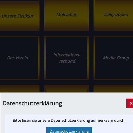
Motivation
Zielgruppen
Unsere Struktur
Informations­
Der Verein
Media Group
verbund
Kooperations­
Unsere
Online Werbung
Datenschutzerklärung
×
marketing
Dienstleistungen
Bitte lesen sie unsere Datenschutzerklärung aufmerksam durch.
Datenschutzerklärung