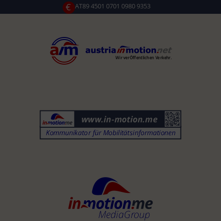
€
AT89 4501 0701 0980 9353