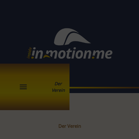
Der
menu
Verein
Der Verein