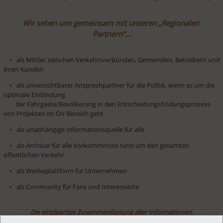
Wir sehen uns gemeinsam mit unseren „Regionalen 
Partnern“...
    •   als Mittler zwischen Verkehrsverbünden, Gemeinden, Betreibern und 
ihren Kunden
    •   als unverzichtbarer Ansprechpartner für die Politik, wenn es um die 
optimale Einbindung

        der Fahrgäste/Bevölkerung in den Entscheidungsfindungsprozess 
von Projekten im ÖV-Bereich geht
    •   als unabhängige Informationsquelle für alle
    •   als Archivar für alle Vorkommnisse rund um den gesamten 
öffentlichen Verkehr
    •   als Werbeplattform für Unternehmen
    •   als Community für Fans und Interessierte